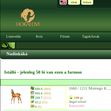
Lónevelde
Kvíz
Fórum
Tagok/lovak
Nadinkáká
Istálló - jelenleg 50 ló van ezen a farmon
1666 / 1211 Morengo K....
666.6
(484)
666.6
(484)
289.7
(211)
100 pt
Angol telivér
43.2
(32)
Kancacsikó
0
(0)