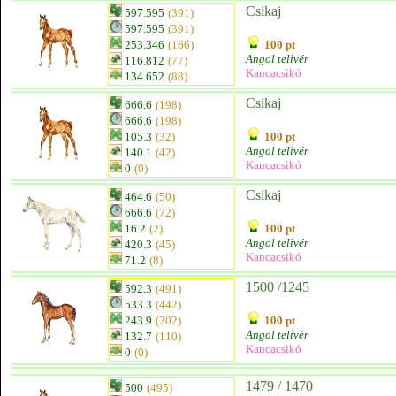
Csikaj
597.595
(391)
597.595
(391)
253.346
(166)
100 pt
Angol telivér
116.812
(77)
Kancacsikó
134.652
(88)
Csikaj
666.6
(198)
666.6
(198)
105.3
(32)
100 pt
Angol telivér
140.1
(42)
Kancacsikó
0
(0)
Csikaj
464.6
(50)
666.6
(72)
16.2
(2)
100 pt
Angol telivér
420.3
(45)
Kancacsikó
71.2
(8)
1500 /1245
592.3
(491)
533.3
(442)
243.9
(202)
100 pt
Angol telivér
132.7
(110)
Kancacsikó
0
(0)
1479 / 1470
500
(495)