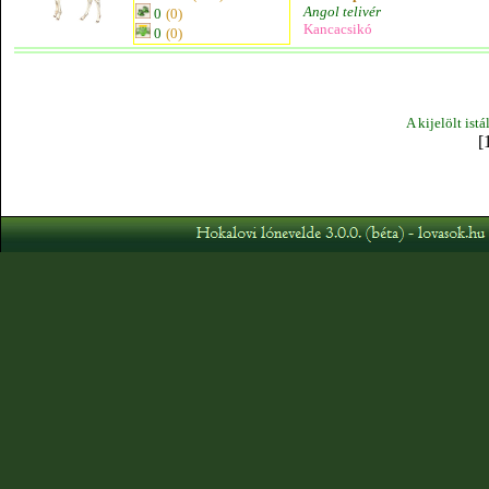
Angol telivér
0
(0)
Kancacsikó
0
(0)
A kijelölt ist
[