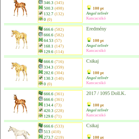
346.3
(345)
500.3
(498)
100 pt
Angol telivér
132.7
(132)
Kancacsikó
0
(0)
Eredmény
666.6
(582)
666.6
(582)
64.53
(57)
100 pt
Angol telivér
168.1
(147)
Kancacsikó
129.6
(114)
Csikaj
666.6
(716)
334.3
(359)
282.6
(304)
100 pt
Angol telivér
130.3
(140)
Kancacsikó
0
(0)
2017 / 1095 Doll.K.
666.6
(361)
666.6
(361)
134.4
(73)
100 pt
Angol telivér
420.3
(228)
Kancacsikó
129.6
(71)
Csikaj
666.6
(533)
513
(410)
273.7
(219)
100 pt