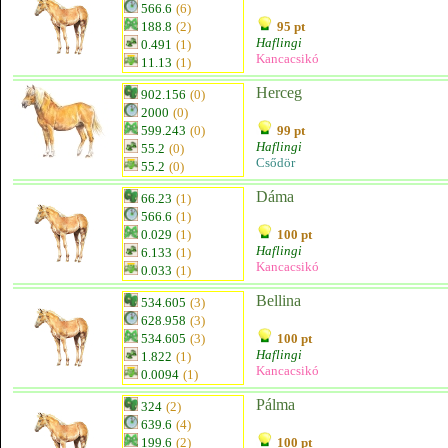
566.6
(6)
188.8
(2)
95 pt
Haflingi
0.491
(1)
Kancacsikó
11.13
(1)
Herceg
902.156
(0)
2000
(0)
599.243
(0)
99 pt
Haflingi
55.2
(0)
Csődör
55.2
(0)
Dáma
66.23
(1)
566.6
(1)
0.029
(1)
100 pt
Haflingi
6.133
(1)
Kancacsikó
0.033
(1)
Bellina
534.605
(3)
628.958
(3)
534.605
(3)
100 pt
Haflingi
1.822
(1)
Kancacsikó
0.0094
(1)
Pálma
324
(2)
639.6
(4)
199.6
(2)
100 pt