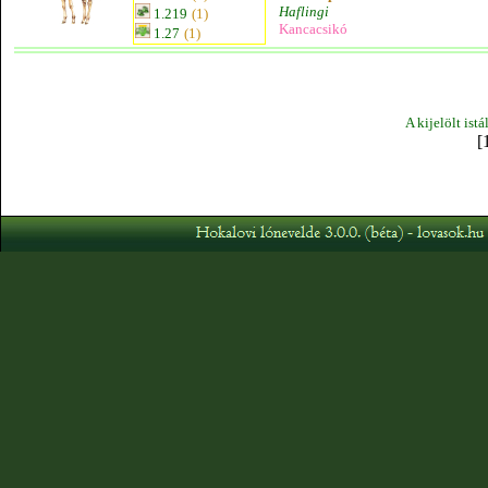
Haflingi
1.219
(1)
Kancacsikó
1.27
(1)
A kijelölt ist
[