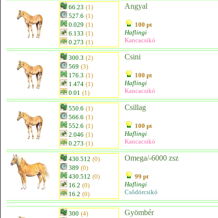
Angyal
66.23
(1)
527.6
(1)
0.029
(1)
100 pt
Haflingi
6.133
(1)
Kancacsikó
0.273
(1)
Csini
300.3
(2)
569
(3)
176.3
(1)
100 pt
Haflingi
1.474
(1)
Kancacsikó
0.01
(1)
Csillag
550.6
(1)
566.6
(1)
552.6
(1)
100 pt
Haflingi
2.046
(1)
Kancacsikó
0.273
(1)
Omega/-6000 zsz
430.512
(0)
389
(0)
430.512
(0)
99 pt
Haflingi
16.2
(0)
Csődörcsikó
16.2
(0)
Gyömbér
300
(4)