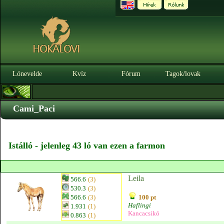
Lónevelde
Kvíz
Fórum
Tagok/lovak
Cami_Paci
Istálló - jelenleg 43 ló van ezen a farmon
Leila
566.6
(3)
530.3
(3)
566.6
(3)
100 pt
Haflingi
1.931
(1)
Kancacsikó
0.863
(1)