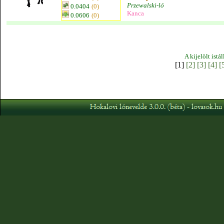
Przewalski-ló
0.0404
(0)
Kanca
0.0606
(0)
A kijelölt istá
[1]
[2]
[3]
[4]
[