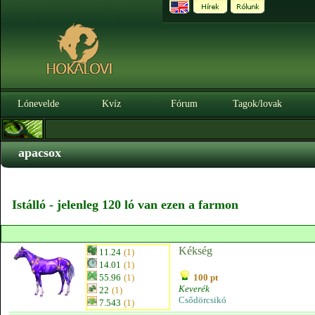
Lónevelde
Kvíz
Fórum
Tagok/lovak
apacsox
Istálló - jelenleg 120 ló van ezen a farmon
Kékség
11.24
(1)
14.01
(1)
55.96
(1)
100 pt
Keverék
22
(1)
Csődörcsikó
7.543
(1)