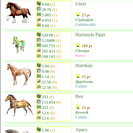
Lüszi
0.04
(1)
28.76
(1)
5.983
(1)
25 pt
Clydesdale
0.053
(1)
Csődörcsikó
0.04
(1)
Harisnyás Pippi
120.08
(1)
12.8406
(1)
505.751
(1)
100 pt
Chraspa
201.413
(1)
Kanca
100.163
(1)
Hurrikán
5.94
(0)
0.48
(0)
1.14
(0)
25 pt
Appaloosa
22.56
(0)
Csődör
22.56
(0)
Ben
333
(0)
113.854
(0)
333
(0)
25 pt
Keverék
12.6
(0)
Csődör
12.6
(0)
Apacs
1.98
(1)