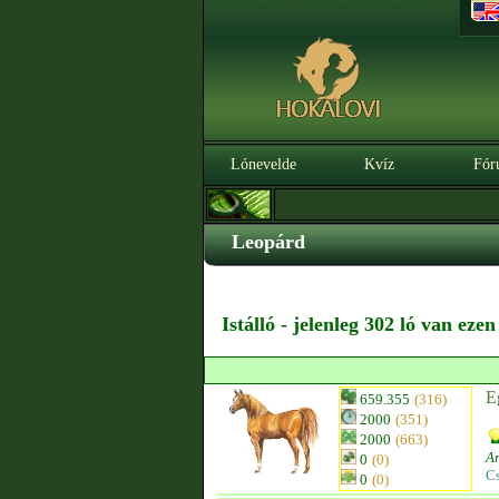
Lónevelde
Kvíz
Fór
Leopárd
Istálló - jelenleg 302 ló van eze
E
659.355
(316)
2000
(351)
2000
(663)
Ar
0
(0)
C
0
(0)