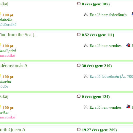
sikaj
0 éves (gen: 185)
Ez a ló nem fedezőmén
100 pt
labella
sődörcsikó
ind from the Sea [...
0.52 éves (gen: 111)
Ez a ló nem vemhes
100 pt
landi póni
ancacsikó
idércnyomás Δ
30 éves (gen: 219)
Ez a ló fedezőmén (Ár: 70
100 pt
lsteini
sődör
sikaj
0 éves (gen: 124)
Ez a ló nem vemhes
100 pt
riker
ancacsikó
orth Queen Δ
19.27 éves (gen: 209)