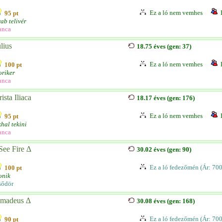
Ez a ló nem vemhes
95 pt
ab telivér
anca
lius
18.75 éves (gen: 37)
Ez a ló nem vemhes
100 pt
riker
anca
ista Iliaca
18.17 éves (gen: 176)
Ez a ló nem vemhes
95 pt
hal tekini
anca
 See Fire Δ
30.02 éves (gen: 90)
Ez a ló fedezőmén (Ár: 70
100 pt
onik
sődör
madeus Δ
30.08 éves (gen: 168)
Ez a ló fedezőmén (Ár: 70
90 pt