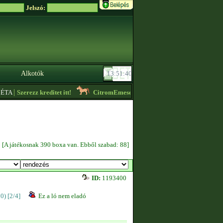
Jelszó:
Alkotók
|
TA
Szerezz kreditet itt!
CitromEmese
- Lóvásár! Elérhetőek sok fajtában, o
[A játékosnak 390 boxa van. Ebből szabad: 88]
ID:
1193400
00)
[2/4]
Ez a ló nem eladó