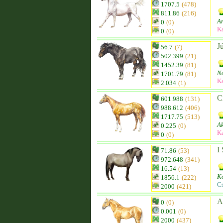
1707.5
(478)
811.86
(216)
Ar
0
(0)
K
0
(0)
Jú
56.7
(7)
502.399
(21)
1452.39
(81)
No
1701.79
(81)
K
2.034
(1)
Cr
601.988
(131)
988.612
(406)
1717.75
(513)
Ak
0.225
(0)
K
0
(0)
I
71.86
(53)
972.648
(341)
16.54
(13)
K
1856.1
(222)
C
2000
(421)
A
0
(0)
0.001
(0)
2000
(437)