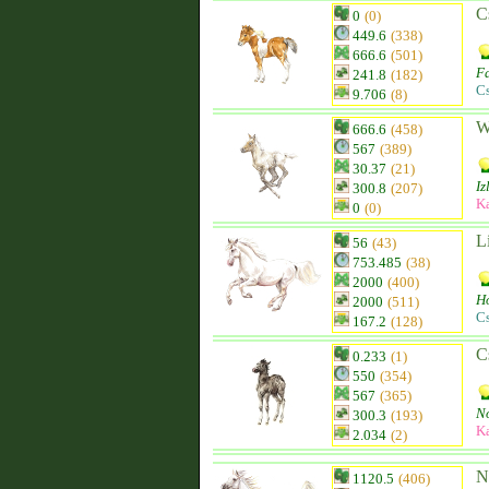
C
0
(0)
449.6
(338)
666.6
(501)
Fa
241.8
(182)
C
9.706
(8)
W
666.6
(458)
567
(389)
30.37
(21)
Iz
300.8
(207)
K
0
(0)
L
56
(43)
753.485
(38)
2000
(400)
Ho
2000
(511)
C
167.2
(128)
C
0.233
(1)
550
(354)
567
(365)
No
300.3
(193)
K
2.034
(2)
N
1120.5
(406)