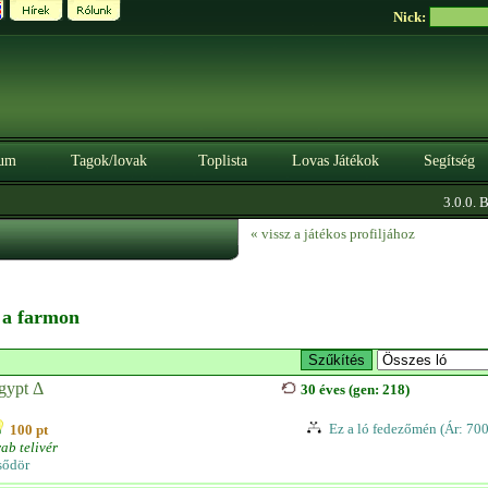
Nick:
um
Tagok/lovak
Toplista
Lovas Játékok
Segítség
3.0.0. BÉ
« vissz a játékos profiljához
n a farmon
gypt Δ
30 éves (gen: 218)
Ez a ló fedezőmén (Ár: 70
100 pt
ab telivér
sődör