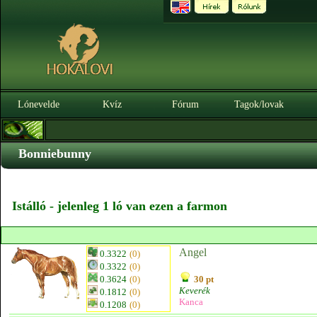
Lónevelde
Kvíz
Fórum
Tagok/lovak
Bonniebunny
Istálló - jelenleg 1 ló van ezen a farmon
Angel
0.3322
(0)
0.3322
(0)
0.3624
(0)
30 pt
Keverék
0.1812
(0)
Kanca
0.1208
(0)