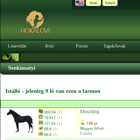
Lónevelde
Kvíz
Fórum
Tagok/lovak
Senkimatyi
Istálló - jelenleg 9 ló van ezen a farmon
Musztáng
666.94
(2)
78.911
(1)
157.61
(1)
100 pt
Magyar félvér
68.6
(1)
Csődör
68.9
(1)