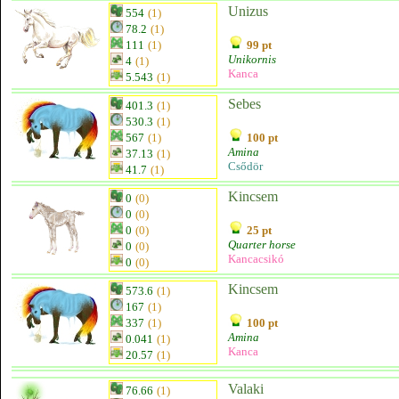
Unizus
554
(1)
78.2
(1)
111
(1)
99 pt
Unikornis
4
(1)
Kanca
5.543
(1)
Sebes
401.3
(1)
530.3
(1)
567
(1)
100 pt
Amina
37.13
(1)
Csődör
41.7
(1)
Kincsem
0
(0)
0
(0)
0
(0)
25 pt
Quarter horse
0
(0)
Kancacsikó
0
(0)
Kincsem
573.6
(1)
167
(1)
337
(1)
100 pt
Amina
0.041
(1)
Kanca
20.57
(1)
Valaki
76.66
(1)