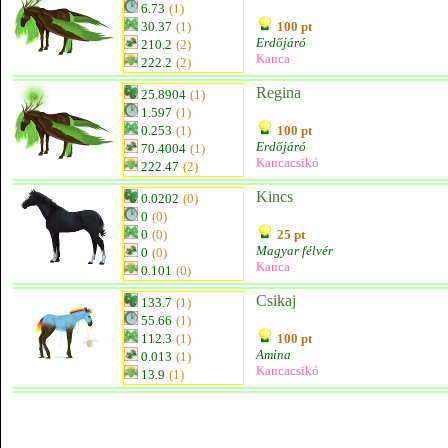
6.73
(1)
30.37
(1)
100 pt
Erdőjáró
210.2
(2)
Kanca
222.2
(2)
Regina
25.8904
(1)
1.597
(1)
0.253
(1)
100 pt
Erdőjáró
70.4004
(1)
Kancacsikó
222.47
(2)
Kincs
0.0202
(0)
0
(0)
0
(0)
25 pt
Magyar félvér
0
(0)
Kanca
0.101
(0)
Csikaj
133.7
(1)
55.66
(1)
112.3
(1)
100 pt
Amina
0.013
(1)
Kancacsikó
13.9
(1)