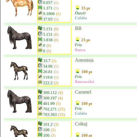
0.057
(1)
1.371
(1)
35 pt
Öszvér
0.1806
(1)
Csődör
37.03
(1)
BB
5.151
(0)
5.151
(0)
3.838
(0)
25 pt
Fríz
0
(0)
Kanca
0
(0)
Artemisia
33.7
(1)
34.06
(1)
26.81
(1)
100 pt
Fríz
119.6
(1)
Kancacsikó
222.2
(2)
Caramel
306.112
(4)
300.197
(4)
401.99
(5)
100 pt
Fríz
702.271
(25)
Csődör
703.363
(33)
Csikaj
101.2
(3)
100
(3)
100
(3)
100 pt