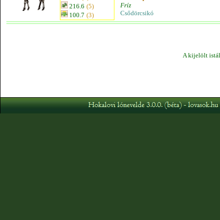
Fríz
216.6
(5)
Csődörcsikó
100.7
(3)
A kijelölt ist