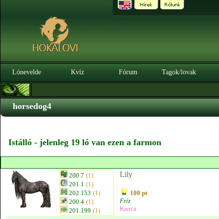
Lónevelde
Kvíz
Fórum
Tagok/lovak
horsedog4
Istálló - jelenleg 19 ló van ezen a farmon
Lily
200.7
(1)
201.1
(1)
202.153
(1)
100 pt
Fríz
200.4
(1)
Kanca
201.199
(1)