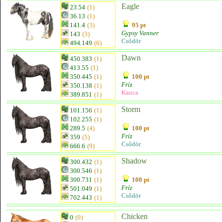
Eagle
23.54
(1)
36.13
(1)
141.4
(3)
95 pt
Gypsy Vanner
143
(3)
Csődör
494.149
(6)
Dawn
450.383
(1)
413.55
(1)
350.445
(1)
100 pt
Fríz
350.138
(1)
Kanca
389.851
(1)
Storm
101.156
(1)
102.255
(1)
289.5
(4)
100 pt
Fríz
359
(5)
Csődör
666.6
(9)
Shadow
300.432
(1)
300.546
(1)
300.731
(1)
100 pt
Fríz
501.049
(1)
Csődör
702.443
(1)
Chicken
0
(0)