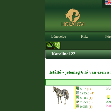
Lónevelde
Kvíz
Fór
Karolina122
Istálló - jelenleg 6 ló van ezen 
Fo
59.7
(1)
1935.6
(4)
59.83
(1)
Kev
2.553
(0)
Ka
0.055
(1)