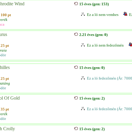
hrodite Wind
15 éves (gen: 153)
Ez a ló nem vemhes
E
100 pt
erék
nca
urus
2.21 éves (gen: 0)
Ez a ló nem fedezőmén
25 pt
raia
ődör
hilles
15 éves (gen: 0)
Ez a ló fedezőmén (Ár: 7000
25 pt
sztáng
ődör
ol Of Gold
15 éves (gen: 2)
Ez a ló fedezőmén (Ár: 7000
35 pt
erék
ődör
h Crolly
15 éves (gen: 2)