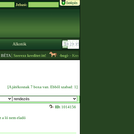
Jelszó:
Alkotók
|
BÉTA
Szerezz kreditet itt!
-bogi-
- Krediteket keresek! -
03:37
Anni
[A játékosnak 7 boxa van. Ebből szabad: 1]
ID:
1014156
z a ló nem eladó