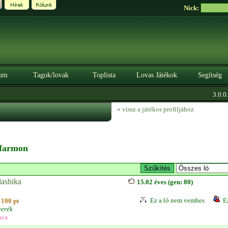
Nick:
um
Tagok/lovak
Toplista
Lovas Játékok
Segítség
3.0.0. 
« vissz a játékos profiljához
a farmon
lashika
15.02 éves (gen: 80)
Ez a ló nem vemhes
E
100 pt
erék
nca