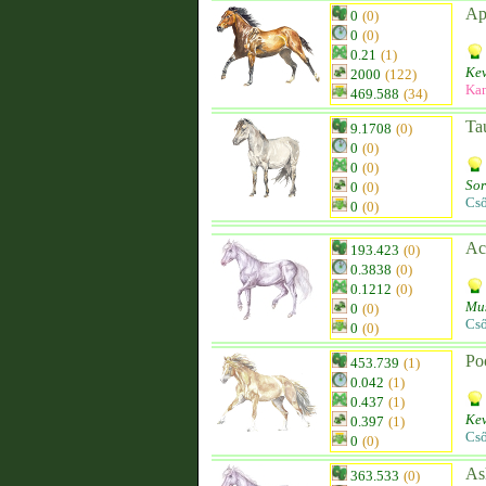
Ap
0
(0)
0
(0)
0.21
(1)
Kev
2000
(122)
Ka
469.588
(34)
Ta
9.1708
(0)
0
(0)
0
(0)
Sor
0
(0)
Cs
0
(0)
Ac
193.423
(0)
0.3838
(0)
0.1212
(0)
Mu
0
(0)
Cs
0
(0)
Po
453.739
(1)
0.042
(1)
0.437
(1)
Kev
0.397
(1)
Cs
0
(0)
As
363.533
(0)