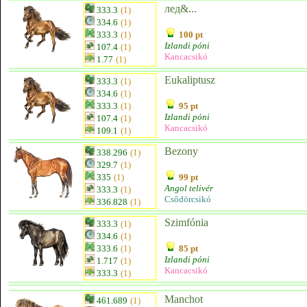
лед&...
333.3
(1)
334.6
(1)
333.3
(1)
100 pt
Izlandi póni
107.4
(1)
Kancacsikó
1.77
(1)
Eukaliptusz
333.3
(1)
334.6
(1)
333.3
(1)
95 pt
Izlandi póni
107.4
(1)
Kancacsikó
109.1
(1)
Bezony
338.296
(1)
329.7
(1)
335
(1)
99 pt
Angol telivér
333.3
(1)
Csődörcsikó
336.828
(1)
Szimfónia
333.3
(1)
334.6
(1)
333.6
(1)
85 pt
Izlandi póni
1.717
(1)
Kancacsikó
333.3
(1)
Manchot
461.689
(1)