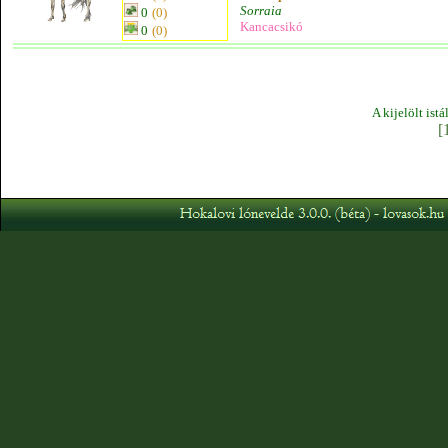
Sorraia
0
(0)
Kancacsikó
0
(0)
A kijelölt ist
[