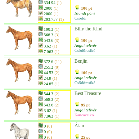
334.94
(1)
2000
(1)
100 pt
Izlandi póni
2000
(1)
Csődör
203.757
(1)
Billy the Kind
100.3
(1)
568.3
(3)
543.6
(3)
100 pt
Angol telivér
3.62
(1)
Csődörcsikó
7.063
(1)
Benjin
372.6
(11)
255.2
(8)
44.53
(2)
100 pt
Angol telivér
24.9
(1)
Csődörcsikó
24.85
(1)
Best Treasure
544.3
(2)
568.3
(2)
543.6
(2)
95 pt
Angol telivér
3.62
(1)
Kancacsikó
7.063
(1)
Álarc
0
(0)
0
(0)
0
(0)
25 pt