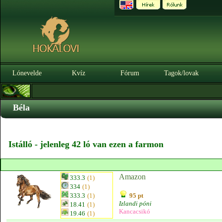
Lónevelde
Kvíz
Fórum
Tagok/lovak
Béla
Istálló - jelenleg 42 ló van ezen a farmon
Amazon
333.3
(1)
334
(1)
333.3
(1)
95 pt
Izlandi póni
18.41
(1)
Kancacsikó
19.46
(1)