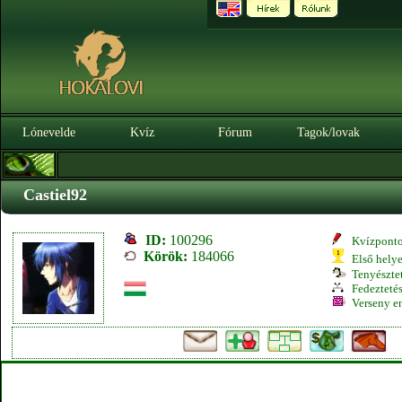
Lónevelde
Kvíz
Fórum
Tagok/lovak
Castiel92
ID:
100296
Kvízpont
Körök:
184066
Első hely
Tenyésztet
Fedeztetés
Verseny e