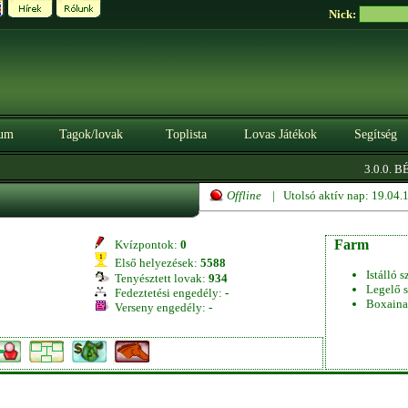
Nick:
um
Tagok/lovak
Toplista
Lovas Játékok
Segítség
3.0.0. BÉ
Offline
| Utolsó aktív nap: 19.04
Farm
Kvízpontok:
0
Első helyezések:
5588
Istálló s
Tenyésztett lovak:
934
Legelő s
Fedeztetési engedély:
-
Boxaina
Verseny engedély:
-