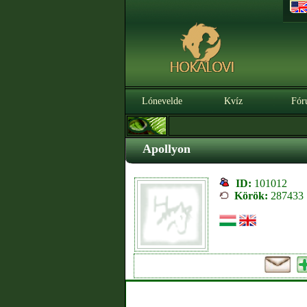
Lónevelde
Kvíz
Fór
Apollyon
ID:
101012
Körök:
287433