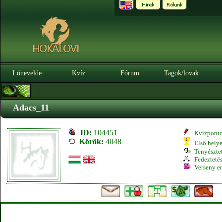
Lónevelde
Kvíz
Fórum
Tagok/lovak
Adacs_11
ID:
104451
Kvízpont
Körök:
4048
Első hely
Tenyésztet
Fedeztetés
Verseny e