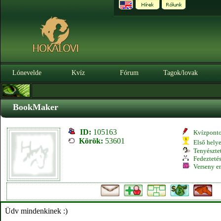
Lónevelde
Kvíz
Fórum
Tagok/lovak
BookMaker
ID:
105163
Kvízpont
Körök:
53601
Első hely
Tenyésztet
Fedeztetés
Verseny e