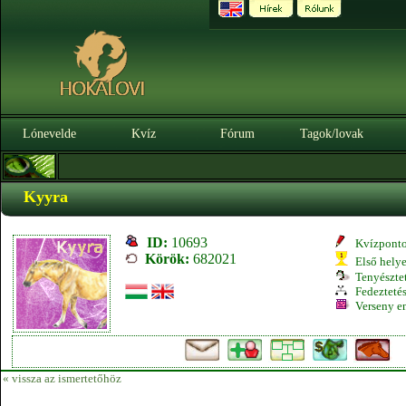
Lónevelde
Kvíz
Fórum
Tagok/lovak
Kyyra
ID:
10693
Kvízpont
Körök:
682021
Első hely
Tenyésztet
Fedeztetés
Verseny e
« vissza az ismertetőhöz