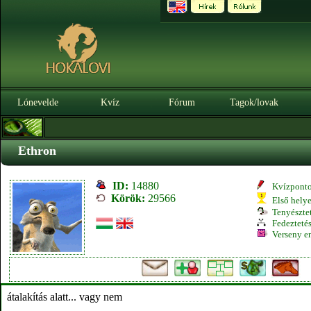
Lónevelde
Kvíz
Fórum
Tagok/lovak
Ethron
ID:
14880
Kvízpont
Körök:
29566
Első hely
Tenyésztet
Fedeztetés
Verseny e