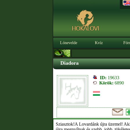
Lónevelde
Kvíz
Fór
Diadora
ID:
19633
Körök:
6890