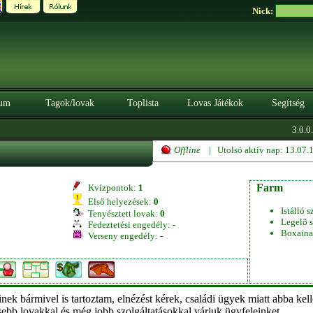
Nick:
um
Tagok/lovak
Toplista
Lovas Játékok
Segítség
3.0.0.
Offline
| Utolsó aktív nap: 13.07
Farm
Kvízpontok:
1
Első helyezések:
0
Istálló s
Tenyésztett lovak:
0
Legelő s
Fedeztetési engedély:
-
Boxaina
Verseny engedély:
-