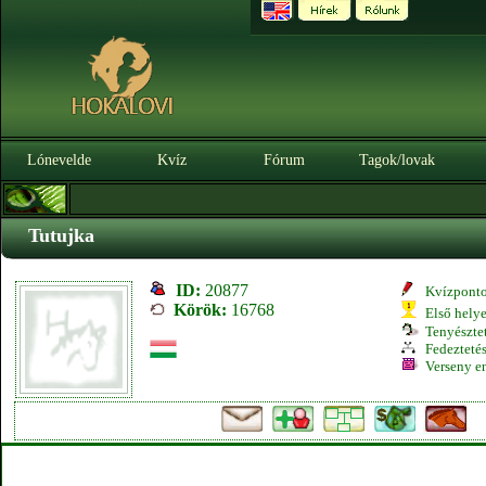
Lónevelde
Kvíz
Fórum
Tagok/lovak
Tutujka
ID:
20877
Kvízpont
Körök:
16768
Első hely
Tenyésztet
Fedeztetés
Verseny e