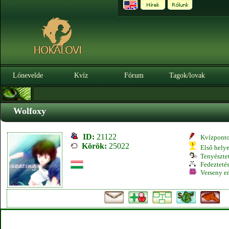
Lónevelde
Kvíz
Fórum
Tagok/lovak
Wolfoxy
ID:
21122
Kvízpont
Körök:
25022
Első hely
Tenyésztet
Fedeztetés
Verseny e