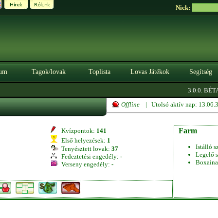
Nick:
um
Tagok/lovak
Toplista
Lovas Játékok
Segítség
|
3.0.0. BÉTA
Offline
| Utolsó aktív nap: 13.06
Farm
Kvízpontok:
141
Első helyezések:
1
Istálló s
Tenyésztett lovak:
37
Legelő s
Fedeztetési engedély:
-
Boxaina
Verseny engedély:
-