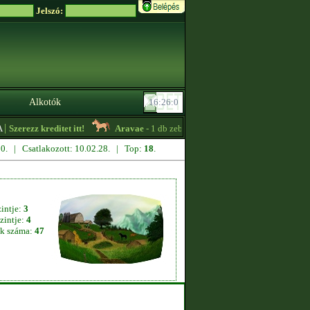
Jelszó:
Alkotók
Szerezz kreditet itt!
Aravae
- 1 db zebra kancát vásárolnék. Thp, összpont 
.30. | Csatlakozott: 10.02.28. | Top:
18
.
zintje:
3
zintje:
4
k száma:
47