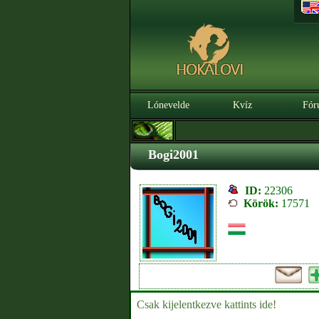
Lónevelde
Kvíz
Fór
Bogi2001
ID:
22306
Körök:
17571