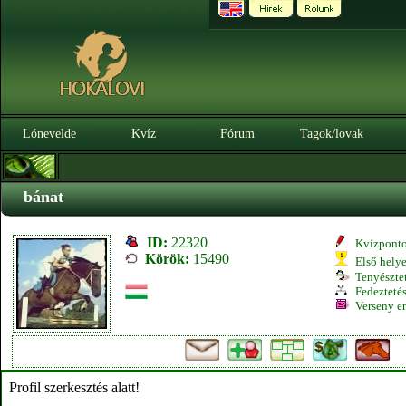
Lónevelde
Kvíz
Fórum
Tagok/lovak
bánat
ID:
22320
Kvízpont
Körök:
15490
Első hely
Tenyésztet
Fedeztetés
Verseny e