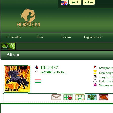
Lónevelde
Kvíz
Fórum
Tagok/lovak
Aliran
ID:
29137
Kvízpont
Körök:
206361
Első hely
Tenyésztet
Fedeztetés
Verseny e