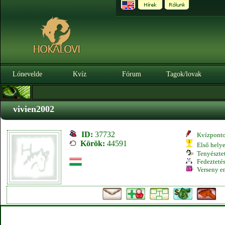
Lónevelde
Kvíz
Fórum
Tagok/lovak
vivien2002
ID:
37732
Kvízpont
Körök:
44591
Első hely
Tenyésztet
Fedeztetés
Verseny e