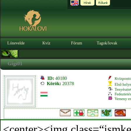
Lónevelde
Kvíz
Fórum
Tagok/lovak
Gigi01
ID:
40180
Kvízpont
Körök:
20378
Első hely
Tenyésztet
Fedeztetés
Verseny e