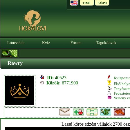
Lónevelde
Kvíz
Fórum
Tagok/lovak
Rawry
ID:
40523
Kvízpont
Körök:
6771900
Első hely
Tenyésztet
Fedeztetés
Verseny e