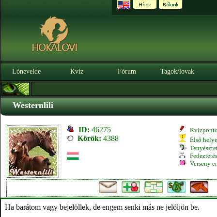
Lónevelde
Kvíz
Fórum
Tagok/lovak
Westernlili
ID:
46275
Kvízpont
Körök:
4388
Első hely
Tenyésztet
Fedeztetés
Verseny e