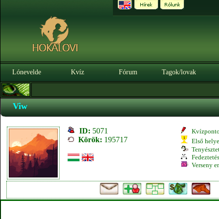
Lónevelde
Kvíz
Fórum
Tagok/lovak
Viw
ID:
5071
Kvízpont
Körök:
195717
Első hely
Tenyésztet
Fedeztetés
Verseny e