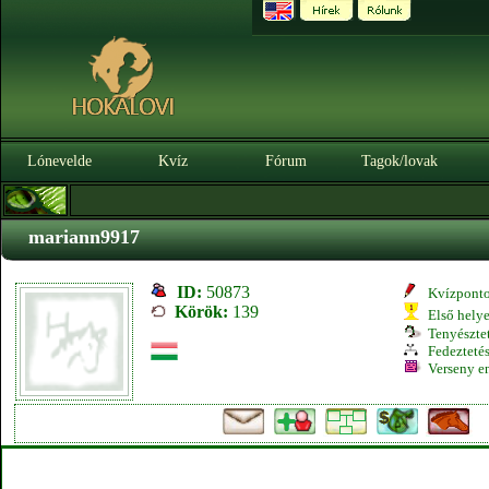
Lónevelde
Kvíz
Fórum
Tagok/lovak
mariann9917
ID:
50873
Kvízpont
Körök:
139
Első hely
Tenyésztet
Fedeztetés
Verseny e