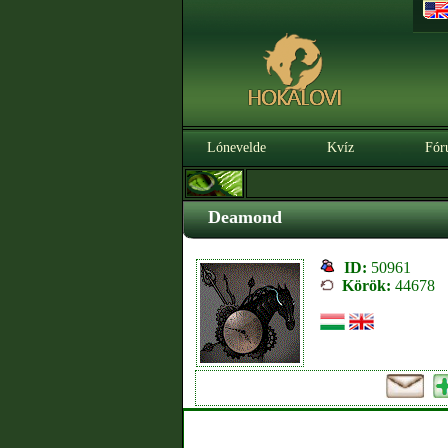
Lónevelde
Kvíz
Fór
Deamond
ID:
50961
Körök:
44678