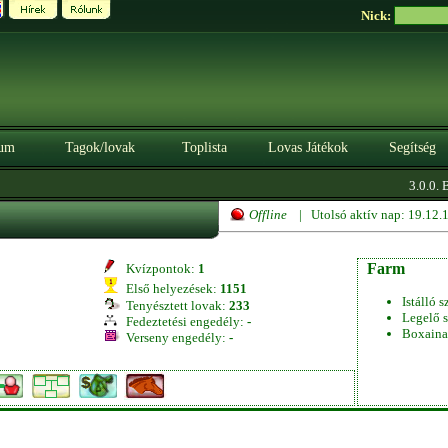
Nick:
um
Tagok/lovak
Toplista
Lovas Játékok
Segítség
3.0.0. B
Offline
| Utolsó aktív nap: 19.12
Farm
Kvízpontok:
1
Első helyezések:
1151
Istálló s
Tenyésztett lovak:
233
Legelő s
Fedeztetési engedély:
-
Boxaina
Verseny engedély:
-