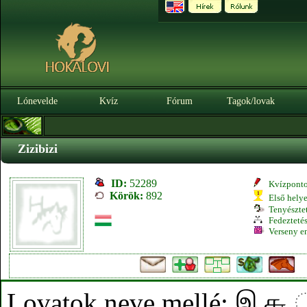
Lónevelde
Kvíz
Fórum
Tagok/lovak
Zizibizi
ID:
52289
Kvízpont
Körök:
892
Első hely
Tenyésztet
Fedeztetés
Verseny e