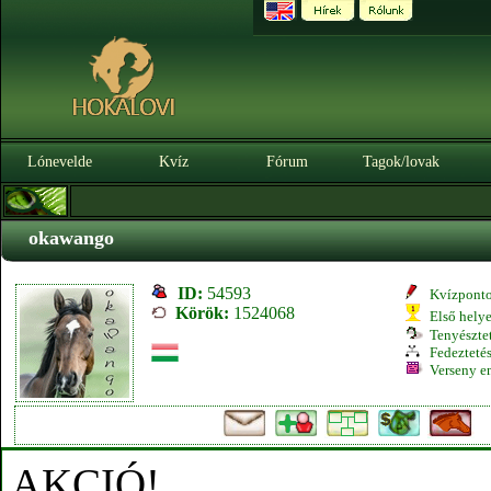
Lónevelde
Kvíz
Fórum
Tagok/lovak
okawango
ID:
54593
Kvízpont
Körök:
1524068
Első hely
Tenyésztet
Fedeztetés
Verseny e