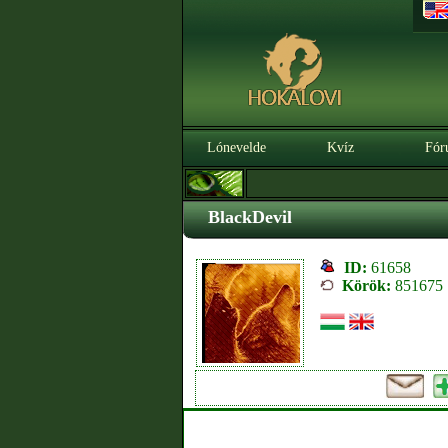
Lónevelde
Kvíz
Fór
BlackDevil
ID:
61658
Körök:
851675