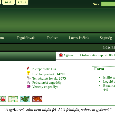
Nick:
um
Tagok/lovak
Toplista
Lovas Játékok
Segítség
3.0.0. BÉ
Offline
| Utolsó aktív nap: 26.06
Farm
Kvízpontok:
105
Első helyezések:
14796
Istálló s
Tenyésztett lovak:
2075
Legelő s
Fedeztetési engedély:
-
Boxaina
Verseny engedély:
-
440