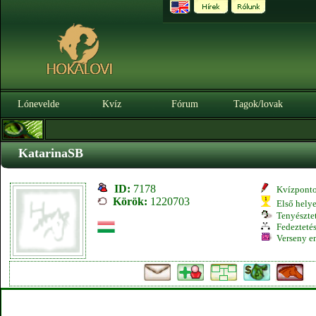
Lónevelde
Kvíz
Fórum
Tagok/lovak
KatarinaSB
ID:
7178
Kvízpont
Körök:
1220703
Első hely
Tenyésztet
Fedeztetés
Verseny e