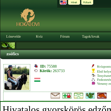
Lónevelde
Kvíz
Fórum
Tagok/lovak
zsófics
ID:
75588
Kvízpont
Körök:
263733
Első hely
Tenyésztet
Fedeztetés
Verseny e