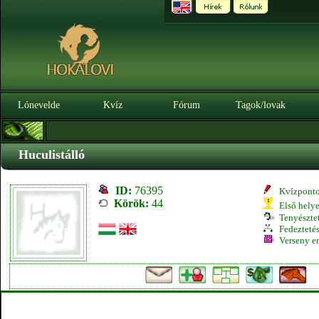
Lónevelde
Kvíz
Fórum
Tagok/lovak
Huculistálló
ID:
76395
Kvízpont
Körök:
44
Első hely
Tenyésztet
Fedeztetés
Verseny e