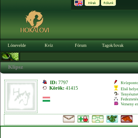
Lónevelde
Kvíz
Fórum
Tagok/lovak
Klipsz
ID:
7797
Kvízpont
Körök:
41415
Első hely
Tenyésztet
Fedeztetés
Verseny e