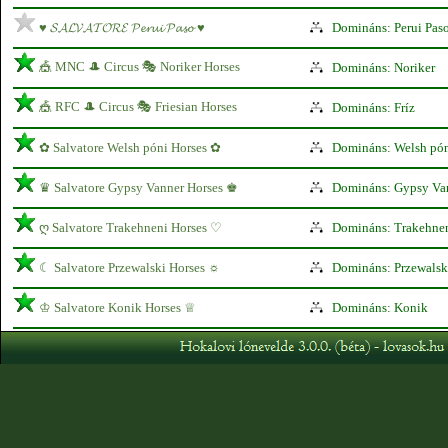
♥ 𝓢𝓐𝓛𝓥𝓐𝓣𝓞𝓡𝓔 𝓟𝓮𝓻𝓾𝓲 𝓟𝓪𝓼𝓸 ♥
Domináns: Perui Pas
🎪 MNC 🎩 Circus 🎭 Noriker Horses
Domináns: Noriker
🎪 RFC 🎩 Circus 🎭 Friesian Horses
Domináns: Fríz
✿ Salvatore Welsh póni Horses ✿
Domináns: Welsh pó
♛ Salvatore Gypsy Vanner Horses ♚
Domináns: Gypsy Va
ღ Salvatore Trakehneni Horses ♡
Domináns: Trakehne
☾ Salvatore Przewalski Horses ☼
Domináns: Przewalsk
♔ Salvatore Konik Horses ♕
Domináns: Konik