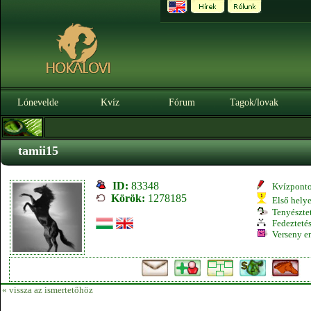
Lónevelde
Kvíz
Fórum
Tagok/lovak
tamii15
ID:
83348
Kvízpont
Körök:
1278185
Első hely
Tenyésztet
Fedeztetés
Verseny e
« vissza az ismertetőhöz