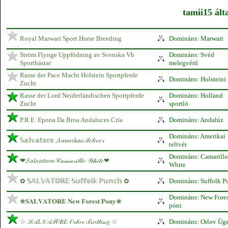
tamii15 ált
Royal Marwari Sport Horse Breeding
Domináns: Marwari
Ström Flynge Uppfödning av Svenska Vb
Domináns: Svéd
Sporthästar
melegvérű
Rasse der Pace Macht Holstein Sportpferde
Domináns: Holsteini
Zucht
Rasse der Lord Neiderländischen Sportpferde
Domináns: Holland
Zucht
sportló
P.R.E. Epona Da Broa Andaluces Cría
Domináns: Andalúz
Domináns: Amerikai
𝕊𝕒𝕝𝕧𝕒𝕥𝕠𝕣𝕖 𝓐𝓶𝓮𝓻𝓲𝓴𝓪𝓲 𝒯𝑒𝓁𝒾𝓋𝑒𝓇
telivér
Domináns: Camarillo
❤𝓢𝓪𝓵𝓿𝓪𝓽𝓸𝓻𝓮 𝒞𝒶𝓂𝒶𝓇𝒾𝓁𝓁𝑜 𝒲𝒽𝒾𝓉𝑒❤
White
✿ 𝕊𝔸𝕃𝕍𝔸𝕋𝕆ℝ𝔼 𝕊𝕦𝕗𝕗𝕠𝕝𝕜 ℙ𝕦𝕟𝕔𝕙 ✿
Domináns: Suffolk P
Domináns: New Fores
❀𝐒𝐀𝐋𝐕𝐀𝐓𝐎𝐑𝐄 𝐍𝐞𝐰 𝐅𝐨𝐫𝐞𝐬𝐭 𝐏𝐨𝐧𝐲❀
póni
☆ 𝒮𝒜𝐿𝒱𝒜𝒯𝒪𝑅𝐸 𝒪𝓇𝓁𝑜𝓋 𝒯𝓇𝑜𝓉𝓉𝒾𝓃𝑔 ☆
Domináns: Orlov Üg