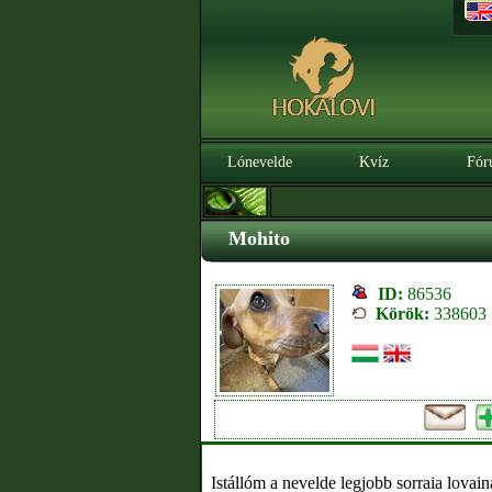
Lónevelde
Kvíz
Fór
Mohito
ID:
86536
Körök:
338603