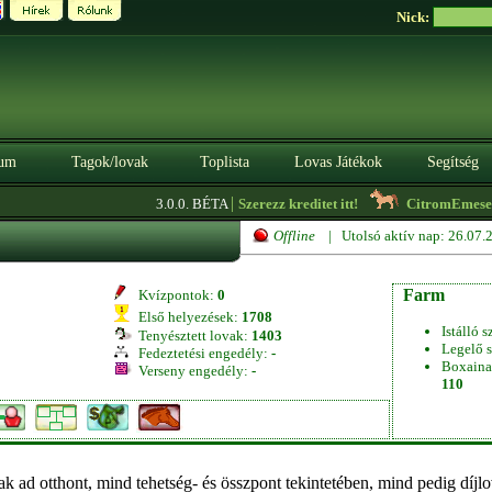
Nick:
um
Tagok/lovak
Toplista
Lovas Játékok
Segítség
|
3.0.0. BÉTA
Szerezz kreditet itt!
CitromEmese
- 
Offline
| Utolsó aktív nap: 26.07
Farm
Kvízpontok:
0
Első helyezések:
1708
Istálló s
Tenyésztett lovak:
1403
Legelő s
Fedeztetési engedély:
-
Boxaina
Verseny engedély:
-
110