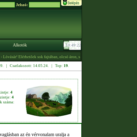
Jelszó:
Alkotók
Lóvásár! Elérhetőek sok fajtában, olcsó áron, sőt ingyen is lovak! Részletek a prof
.29. | Csatlakozott: 14.05.24. | Top:
19
.
zintje:
4
zintje:
4
k száma: