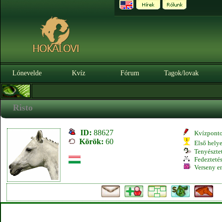
Lónevelde
Kvíz
Fórum
Tagok/lovak
Risto
ID:
88627
Kvízpont
Körök:
60
Első hely
Tenyésztet
Fedeztetés
Verseny e