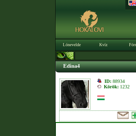
Lónevelde
Kvíz
Fór
Edina4
ID:
88934
Körök:
1232