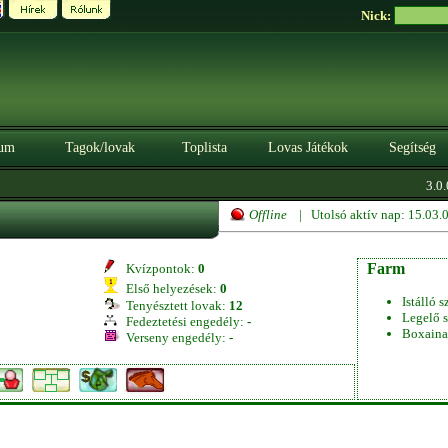
Nick:
um
Tagok/lovak
Toplista
Lovas Játékok
Segítség
3.0.0
Offline
| Utolsó aktív nap: 15.03
Farm
Kvízpontok:
0
Első helyezések:
0
Istálló s
Tenyésztett lovak:
12
Legelő s
Fedeztetési engedély:
-
Boxaina
Verseny engedély:
-