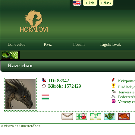
Lónevelde
Kvíz
Fórum
Tagok/lovak
Kaze-chan
ID:
88942
Kvízpont
Körök:
1572429
Első hely
Tenyésztet
Fedeztetés
Verseny e
« vissza az ismertetőhöz