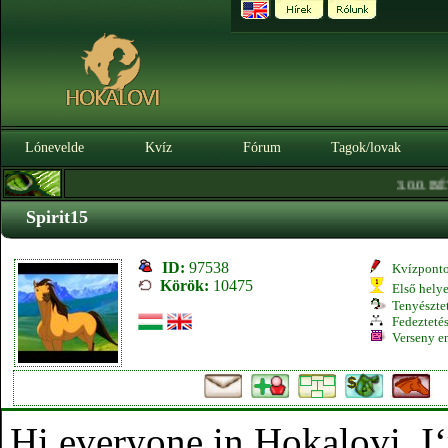
Lónevelde
Kvíz
Fórum
Tagok/lovak
3.0.0. BÉTA
Spirit15
ID:
97538
Kvízpont
Körök:
10475
Első hely
Tenyésztet
Fedeztetés
Verseny e