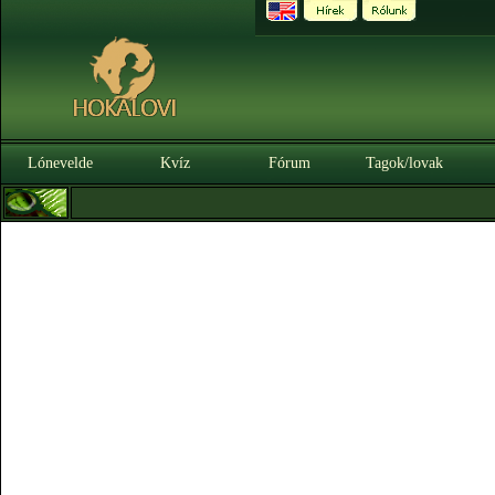
Lónevelde
Kvíz
Fórum
Tagok/lovak