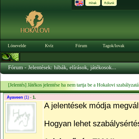
Lónevelde
Kvíz
Fórum
Tagok/lovak
Fórum - Jelentések: hibák, elírások, játékosok...
[Jelentés] Játékos jelentése ha nem tartja be a Hokalovi szabályzatá
Ayaveen
(1)
-
1.
A jelentések módja megvált
Hogyan lehet szabálysértés