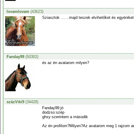
lovamlovam
(43623)
Sziasztok .......majd teszek elvihetőket és egyéniket
Fanday99
(50302)
és az én avatarom milyen?
százViki9
(34428)
Fanday99:jó
dodzso:szép
ghxy:szerintem a második
Az én profilom?Milyen?Az avatarom meg 1 rajzom ami 