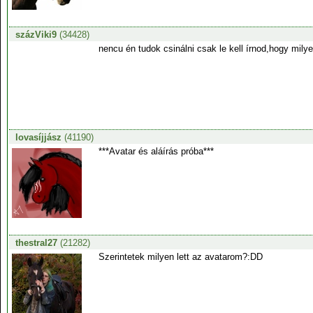
százViki9
(34428)
nencu én tudok csinálni csak le kell írnod,hogy mil
lovasíjjász
(41190)
***Avatar és aláírás próba***
thestral27
(21282)
Szerintetek milyen lett az avatarom?:DD