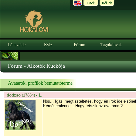
Lónevelde
Kvíz
Fórum
Tagok/lovak
Fórum - Alkotók Kuckója
Avatarok, profilok bemutatóterme
dodzso
(17884)
-
1.
Nos... Igazi megtiszteltetés, hogy én írok ide elsőnek
Kérdésemlenne... Hogy tetszik az avatarom?