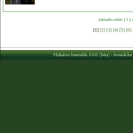
(aktuális oldal: [ 1 ]
[1]
[2]
[3]
[4]
[5]
[6]