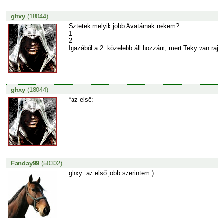
ghxy
(18044)
Sztetek melyik jobb Avatárnak nekem?
1.
2.
Igazából a 2. közelebb áll hozzám, mert Teky van raj
ghxy
(18044)
*az első:
Fanday99
(50302)
ghxy: az első jobb szerintem:)