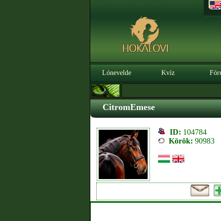
Lónevelde
Kvíz
Fór
CitromEmese
ID:
104784
Körök:
90983