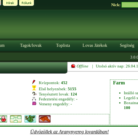
Nick:
um
Tagok/lovak
Toplista
Lovas Játékok
Segítség
3.0.0
Offline
| Utolsó aktív nap: 26.04
Farm
Kvízpontok:
452
Első helyezések:
5155
Istálló s
Tenyésztett lovak:
124
Legelő s
Fedeztetési engedély:
-
Boxaina
Verseny engedély:
-
100