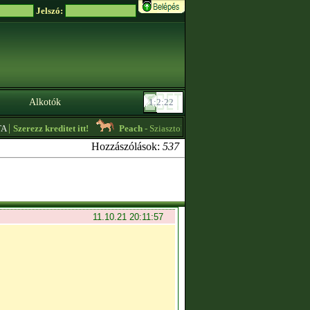
Jelszó:
Alkotók
erezz kreditet itt!
Peach
- Sziasztok! egy Sleipnir és egy Hrímfaxi import 1
Hozzászólások:
537
11.10.21 20:11:57