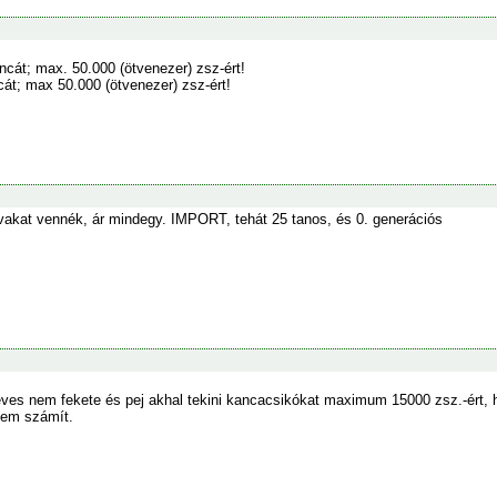
ncát; max. 50.000 (ötvenezer) zsz-ért!
át; max 50.000 (ötvenezer) zsz-ért!
lovakat vennék, ár mindegy. IMPORT, tehát 25 tanos, és 0. generációs
éves nem fekete és pej akhal tekini kancacsikókat maximum 15000 zsz.-ért, 
nem számít.