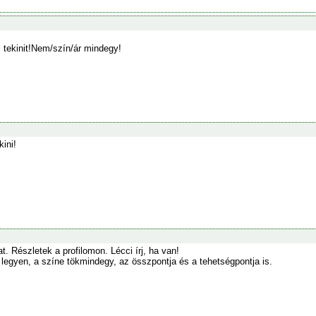
 tekinit!Nem/szín/ár mindegy!
kini!
. Részletek a profilomon. Lécci írj, ha van!
 legyen, a színe tökmindegy, az összpontja és a tehetségpontja is.