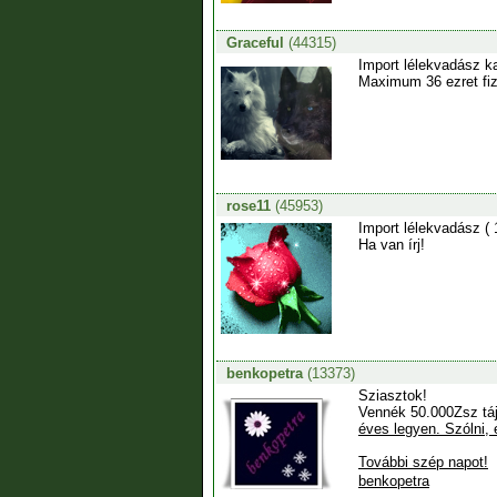
Graceful
(44315)
Import lélekvadász k
Maximum 36 ezret fiz
rose11
(45953)
Import lélekvadász ( 
Ha van írj!
benkopetra
(13373)
Sziasztok!
Vennék 50.000Zsz táj
éves legyen. Szólni, 
További szép napot!
benkopetra