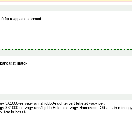
, jó öp-ú appalosa kancát!
kancákat írjatok
y 3X1000-es vagy annál jobb Angol telivért feketét vagy pejt.
 3X1000-es vagy annál jobb Holsteinit vagy Hannoverit! Ott a szín mindegy. K
gy árat is hozzá.