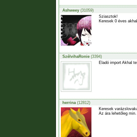
Ashweey
(31059)
Sziasztok!
Keresek 0 éves akhal
SzélvihaRonie
(3394)
Eladó import Akhal te
herrina
(12812)
Keresek varázslovakat
Az ára lehetőleg min.