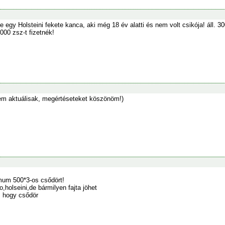
 egy Holsteini fekete kanca, aki még 18 év alatti és nem volt csikója! áll. 30
000 zsz-t fizetnék!
em aktuálisak, megértéseteket köszönöm!)
mum 500*3-os csődört!
,holseini,de bármilyen fajta jöhet
 hogy csődör