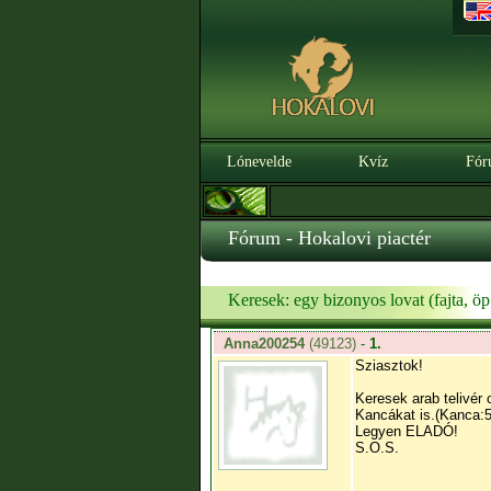
Lónevelde
Kvíz
Fór
Fórum - Hokalovi piactér
Keresek: egy bizonyos lovat (fajta, ö
Anna200254
(49123)
-
1.
Sziasztok!
Keresek arab telivér 
Kancákat is.(Kanca:
Legyen ELADÓ!
S.O.S.