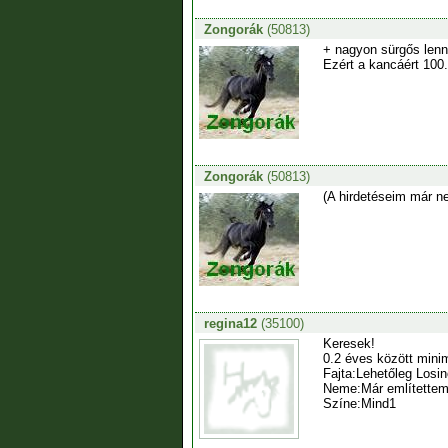
Zongorák
(50813)
+ nagyon sürgős lenne
Ezért a kancáért 100.
Zongorák
(50813)
(A hirdetéseim már n
regina12
(35100)
Keresek!
0.2 éves között mini
Fajta:Lehetőleg Losino
Neme:Már említettem
Színe:Mind1