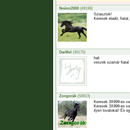
Noémi2000
(49199)
Sziasztok!
Keresek eladó, fiatal
DarMel
(30175)
hali
veszek szamár fiatal 
Zongorák
(50813)
Keresek 3X999-es vag
Keresek 3X999-es vagy
ilyen lovatokat! És e