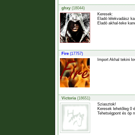
ghxy
(18044)
Keresek:
Eladó lélekvadász ka
Eladó akhal-teke kanc
Fire
(17757)
Import Akhal tekini 
Victoria
(18651)
Sziasztok!
Keresek lehetőleg 0 
Tehetségpont és öp 