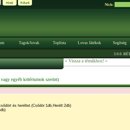
Nick:
um
Tagok/lovak
Toplista
Lovas Játékok
Segítség
|
3.0.0. BÉTA
Sz
» Vissza a témákhoz! «
p vagy egyéb kritériumok szerint)
csődört és heréltet.(Csődör:1db,Herélt:2db)
5db)