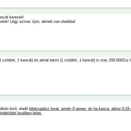
ancát keresek!
etek! Légy szíves írjon, akinek van eladóba!
1 csődört, 1 kancát) és akhal tekini (1 csődört, 1 kancát) is max 200.000Zsz 
ékán lévő, eladó
lélekvadász
lovat, amely
0 genes,
és ha kanca, akkor
0-19
érdeklődni levélben lehet.