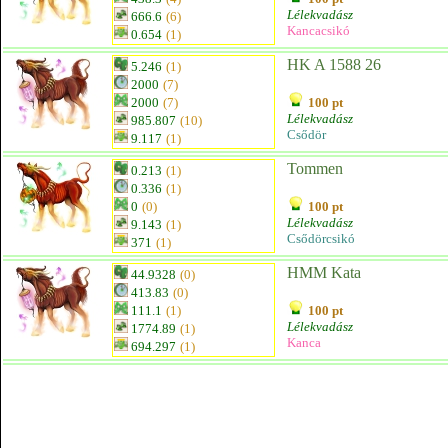
Lélekvadász
666.6
(6)
Kancacsikó
0.654
(1)
HK A 1588 26
5.246
(1)
2000
(7)
2000
(7)
100 pt
Lélekvadász
985.807
(10)
Csődör
9.117
(1)
Tommen
0.213
(1)
0.336
(1)
0
(0)
100 pt
Lélekvadász
9.143
(1)
Csődörcsikó
371
(1)
HMM Kata
44.9328
(0)
413.83
(0)
111.1
(1)
100 pt
Lélekvadász
1774.89
(1)
Kanca
694.297
(1)