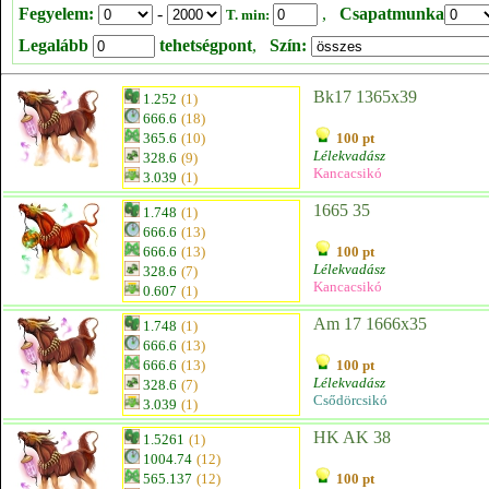
Fegyelem:
-
,
Csapatmunka
T. min:
Legalább
tehetségpont
,
Szín:
Bk17 1365x39
1.252
(1)
666.6
(18)
365.6
(10)
100 pt
Lélekvadász
328.6
(9)
Kancacsikó
3.039
(1)
1665 35
1.748
(1)
666.6
(13)
666.6
(13)
100 pt
Lélekvadász
328.6
(7)
Kancacsikó
0.607
(1)
Am 17 1666x35
1.748
(1)
666.6
(13)
666.6
(13)
100 pt
Lélekvadász
328.6
(7)
Csődörcsikó
3.039
(1)
HK AK 38
1.5261
(1)
1004.74
(12)
565.137
(12)
100 pt