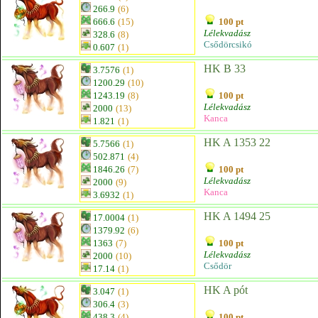
266.9
(6)
666.6
(15)
100 pt
Lélekvadász
328.6
(8)
Csődörcsikó
0.607
(1)
HK B 33
3.7576
(1)
1200.29
(10)
1243.19
(8)
100 pt
Lélekvadász
2000
(13)
Kanca
1.821
(1)
HK A 1353 22
5.7566
(1)
502.871
(4)
1846.26
(7)
100 pt
Lélekvadász
2000
(9)
Kanca
3.6932
(1)
HK A 1494 25
17.0004
(1)
1379.92
(6)
1363
(7)
100 pt
Lélekvadász
2000
(10)
Csődör
17.14
(1)
HK A pót
3.047
(1)
306.4
(3)
438.3
(4)
100 pt