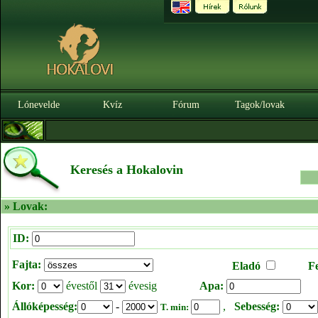
Lónevelde
Kvíz
Fórum
Tagok/lovak
Keresés a Hokalovin
» Lovak:
ID:
Fajta:
Eladó
F
Kor:
évestől
évesig
Apa:
Állóképesség:
-
,
Sebesség:
T. min: