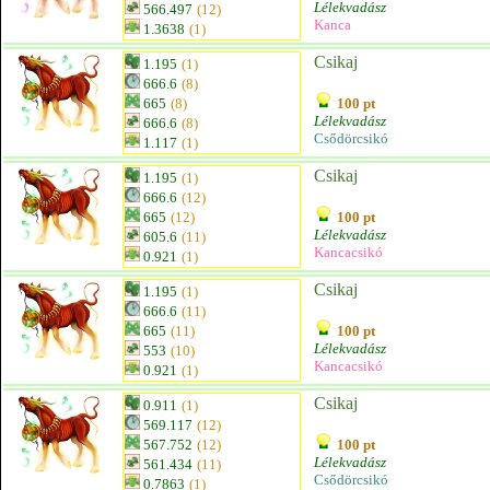
Lélekvadász
566.497
(12)
Kanca
1.3638
(1)
Csikaj
1.195
(1)
666.6
(8)
665
(8)
100 pt
Lélekvadász
666.6
(8)
Csődörcsikó
1.117
(1)
Csikaj
1.195
(1)
666.6
(12)
665
(12)
100 pt
Lélekvadász
605.6
(11)
Kancacsikó
0.921
(1)
Csikaj
1.195
(1)
666.6
(11)
665
(11)
100 pt
Lélekvadász
553
(10)
Kancacsikó
0.921
(1)
Csikaj
0.911
(1)
569.117
(12)
567.752
(12)
100 pt
Lélekvadász
561.434
(11)
Csődörcsikó
0.7863
(1)