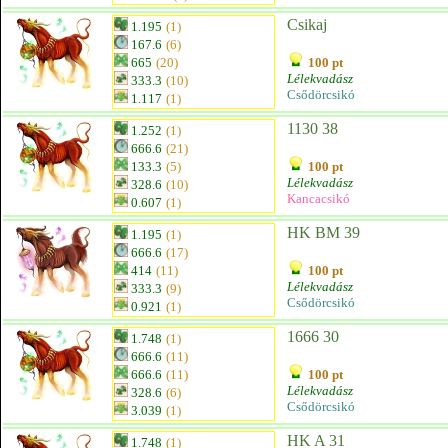
Csikaj
1.195
(1)
167.6
(6)
665
(20)
100 pt
Lélekvadász
333.3
(10)
Csődörcsikó
1.117
(1)
1130 38
1.252
(1)
666.6
(21)
133.3
(5)
100 pt
Lélekvadász
328.6
(10)
Kancacsikó
0.607
(1)
HK BM 39
1.195
(1)
666.6
(17)
414
(11)
100 pt
Lélekvadász
333.3
(9)
Csődörcsikó
0.921
(1)
1666 30
1.748
(1)
666.6
(11)
666.6
(11)
100 pt
Lélekvadász
328.6
(6)
Csődörcsikó
3.039
(1)
HK A 31
1.748
(1)