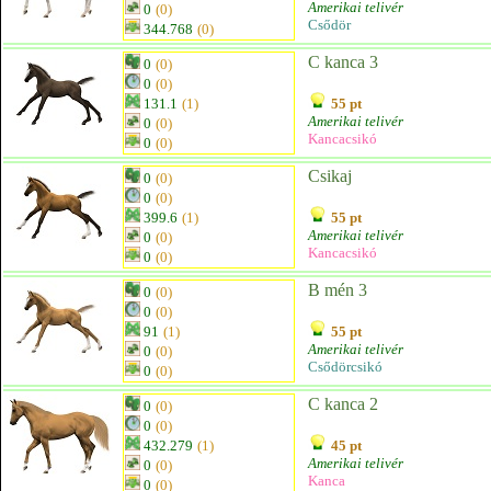
Amerikai telivér
0
(0)
Csődör
344.768
(0)
C kanca 3
0
(0)
0
(0)
131.1
(1)
55 pt
Amerikai telivér
0
(0)
Kancacsikó
0
(0)
Csikaj
0
(0)
0
(0)
399.6
(1)
55 pt
Amerikai telivér
0
(0)
Kancacsikó
0
(0)
B mén 3
0
(0)
0
(0)
91
(1)
55 pt
Amerikai telivér
0
(0)
Csődörcsikó
0
(0)
C kanca 2
0
(0)
0
(0)
432.279
(1)
45 pt
Amerikai telivér
0
(0)
Kanca
0
(0)