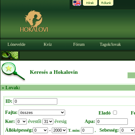
Lónevelde
Kvíz
Fórum
Tagok/lovak
Keresés a Hokalovin
» Lovak:
ID:
Fajta:
Eladó
F
Kor:
évestől
évesig
Apa:
Állóképesség:
-
,
Sebesség:
T. min: