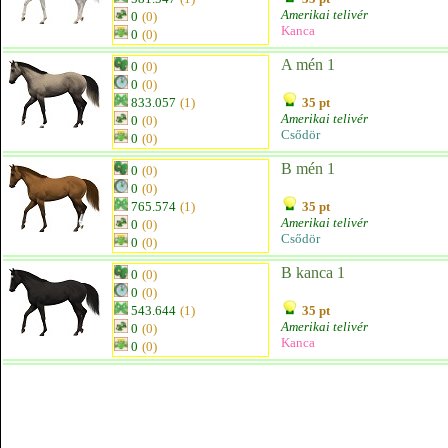
Amerikai telivér
0
(0)
Kanca
0
(0)
A mén 1
0
(0)
0
(0)
833.057
(1)
35 pt
Amerikai telivér
0
(0)
Csődör
0
(0)
B mén 1
0
(0)
0
(0)
765.574
(1)
35 pt
Amerikai telivér
0
(0)
Csődör
0
(0)
B kanca 1
0
(0)
0
(0)
543.644
(1)
35 pt
Amerikai telivér
0
(0)
Kanca
0
(0)