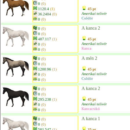
0
(0)
1120.4
(1)
45 pt
Amerikai telivér
36.2404
(0)
Csődör
0
(0)
A kanca 2
0
(0)
0
(0)
487.117
(1)
45 pt
Amerikai telivér
0
(0)
Kanca
0
(0)
A mén 2
0
(0)
0
(0)
1200.96
(1)
45 pt
Amerikai telivér
0
(0)
Csődör
0
(0)
A kanca 2
0
(0)
0
(0)
295.238
(1)
45 pt
Amerikai telivér
0
(0)
Kancacsikó
0
(0)
A kanca 1
0
(0)
0
(0)
581.547
(1)
35 pt