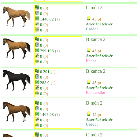
C mén 2
0
(0)
0
(0)
1440.02
(1)
45 pt
Amerikai telivér
0
(0)
Csődör
0
(0)
B kanca 2
0
(0)
0
(0)
799.196
(1)
45 pt
Amerikai telivér
0
(0)
Kanca
0
(0)
B kanca 2
0.201
(1)
0
(0)
288.9
(1)
45 pt
Amerikai telivér
0
(0)
Kancacsikó
0
(0)
B mén 2
0
(0)
0
(0)
1407.68
(1)
45 pt
Amerikai telivér
0
(0)
Csődör
0
(0)
C mén 2
0
(0)