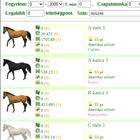
Fegyelem:
-
,
Csapatmunka
T. min:
Legalább
tehetségpont
,
Szín:
A mén 3
0
(0)
20.451
(0)
1705.89
(1)
55 pt
Amerikai telivér
0
(0)
Csődör
0
(0)
A kanca 3
0
(0)
0
(0)
538.23
(1)
55 pt
Amerikai telivér
0
(0)
Kanca
0
(0)
B kanca 3
0
(0)
0
(0)
453.495
(1)
55 pt
Amerikai telivér
0
(0)
Kancacsikó
0
(0)
C mén 3
0
(0)
0
(0)
1701.14
(1)
55 pt