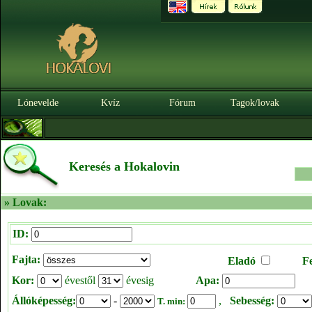
Lónevelde
Kvíz
Fórum
Tagok/lovak
Keresés a Hokalovin
» Lovak:
ID:
Fajta:
Eladó
F
Kor:
évestől
évesig
Apa:
Állóképesség:
-
,
Sebesség:
T. min: