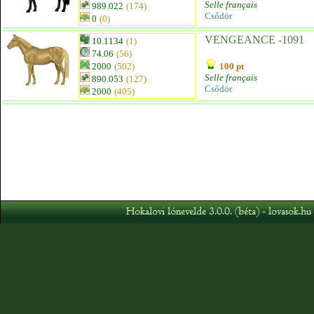
Selle français
989.022
(174)
Csődör
0
(0)
VENGEANCE -1091
10.1134
(1)
74.06
(56)
2000
(502)
100 pt
Selle français
890.053
(127)
Csődör
2000
(405)