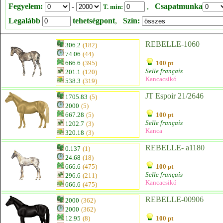
Fegyelem:
-
,
Csapatmunka
T. min:
Legalább
tehetségpont
,
Szín:
REBELLE-1060
306.2
(182)
74.06
(44)
666.6
(395)
100 pt
Selle français
201.1
(120)
Kancacsikó
538.3
(319)
JT Espoir 21/2646
1705.83
(5)
2000
(5)
667.28
(5)
100 pt
Selle français
1202.7
(3)
Kanca
320.18
(3)
REBELLE- a1180
0.137
(1)
24.68
(18)
666.6
(475)
100 pt
Selle français
296.6
(211)
Kancacsikó
666.6
(475)
REBELLE-00906
2000
(362)
2000
(362)
12.95
(8)
100 pt