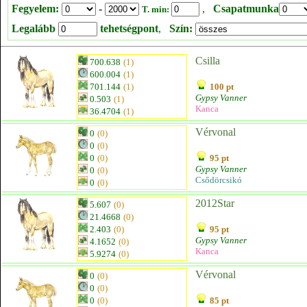
Fegyelem:
-
,
Csapatmunka
T. min:
Legalább
tehetségpont
,
Szín:
Csilla
700.638
(1)
600.004
(1)
701.144
(1)
100 pt
Gypsy Vanner
0.503
(1)
Kanca
36.4704
(1)
Vérvonal
0
(0)
0
(0)
0
(0)
95 pt
Gypsy Vanner
0
(0)
Csődörcsikó
0
(0)
2012Star
5.607
(0)
21.4668
(0)
2.403
(0)
95 pt
Gypsy Vanner
4.1652
(0)
Kanca
5.9274
(0)
Vérvonal
0
(0)
0
(0)
0
(0)
85 pt