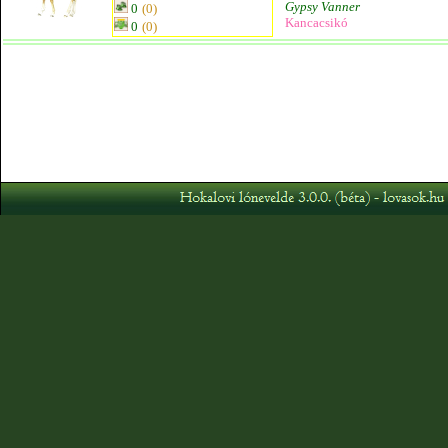
Gypsy Vanner
0
(0)
Kancacsikó
0
(0)